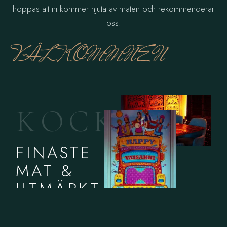
hoppas att ni kommer njuta av maten och rekommenderar
oss.
VÄLKOMMNEN
K
O
C
K
E
N
S
FINASTE
MAT &
UTMÄRKT
SERVICE